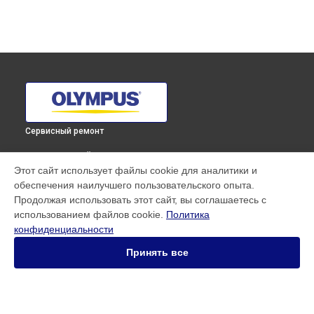
Сервисный ремонт
ВЫБЕРИ СВОЙ ГОРОД
Этот сайт использует файлы cookie для аналитики и
Замена микрофона фотоаппарата E-PL8 Olympus в
обеспечения наилучшего пользовательского опыта.
Краснодаре
Продолжая использовать этот сайт, вы соглашаетесь с
Замена микрофона фотоаппарата E-PL8 Olympus в
использованием файлов cookie.
Политика
Ростове-на-Дону
конфиденциальности
Замена микрофона фотоаппарата E-PL8 Olympus в
Нижнем
Новгороде
Принять все
Замена микрофона фотоаппарата E-PL8 Olympus в
Новосибирске
Замена микрофона фотоаппарата E-PL8 Olympus в
Челябинске