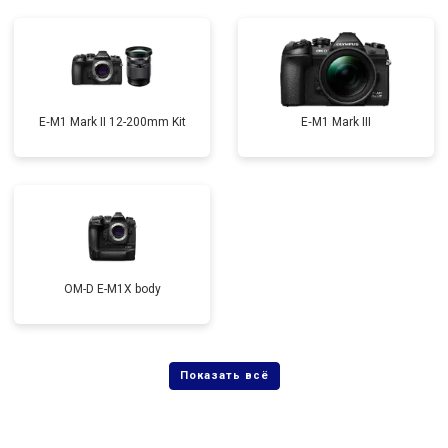
E‑M1 Mark II 12-200mm Kit
E‑M1 Mark III
OM-D E-M1X body