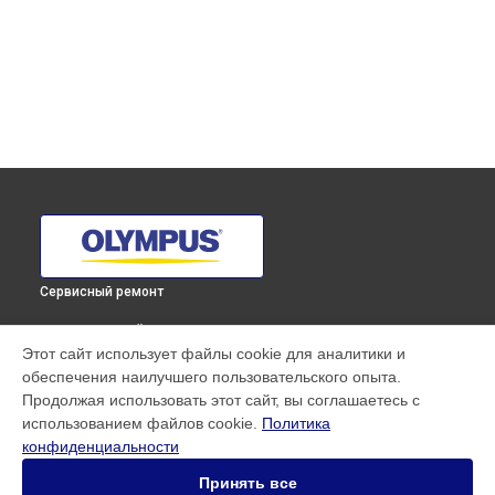
Сервисный ремонт
ВЫБЕРИ СВОЙ ГОРОД
Этот сайт использует файлы cookie для аналитики и
Восстановление после попадания влаги объектива
обеспечения наилучшего пользовательского опыта.
M.ZUIKO DIGITAL ED 12mm F2 Olympus в
Краснодаре
Продолжая использовать этот сайт, вы соглашаетесь с
Восстановление после попадания влаги объектива
использованием файлов cookie.
Политика
M.ZUIKO DIGITAL ED 12mm F2 Olympus в
Ростове-на-Дону
конфиденциальности
Восстановление после попадания влаги объектива
M.ZUIKO DIGITAL ED 12mm F2 Olympus в
Нижнем Новгороде
Принять все